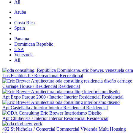
All
Aruba
Costa Rica
Spain
Panama
Dominican Republic
USA
Venezuela
All
Los Establos II
/
Recreacional
Recreational
Carriage House
/
Residencial
Residencial
Apt Expo Parque 2000
/
Interior
Interior
Residencial
Residencial
Apt Castellalta
/
Interior
Interior
Residencial
Residencial
Apt Chulavista
/
Interior
Interior
Residencial
Residencial
492 St Nicholas
/
Comercial
Commercial
Vivienda Multi
Housing