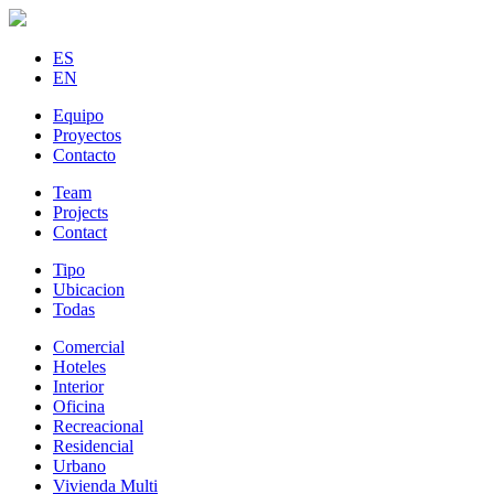
ES
EN
Equipo
Proyectos
Contacto
Team
Projects
Contact
Tipo
Ubicacion
Todas
Comercial
Hoteles
Interior
Oficina
Recreacional
Residencial
Urbano
Vivienda Multi