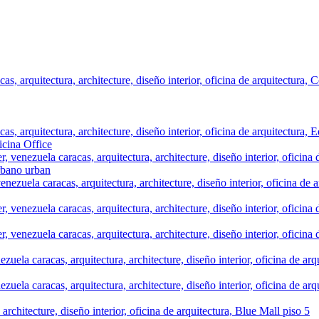
icina
Office
bano
urban