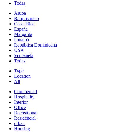
Todas
Aruba
Barquisimeto
Costa Rica
España
Margarita
Panamá
República Dominicana
USA
Venezuela
Todas
Type
Location
All
Commercial
Hospitality
Interior
Office
Recreational
Residencial
urban
Housing