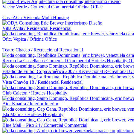
Vector Verde
/
Comercial
Commercial
Oficina
Office
Casa AG
/
Vivienda Multi
Housing
Villa Ávila
/
Residencial
Residencial
Ofic. Vepica
/
Oficina
Office
Teatro Chacao
/
Recreacional
Recreational
Recreo La Castellana
/
Comercial
Commercial
Hoteles
Hospitality
Of
Estadio de Futbol Copa América 2007
/
Recreacional
Recreational
Ur
Vista Chavón 18
/
Residencial
Residencial
Club Caletón
/
Hoteles
Hospitality
Ato. Kuadra
/
Interior
Interior
Isla Marina
/
Hoteles
Hospitality
Blue Mall – Piso 24
/
Comercial
Commercial