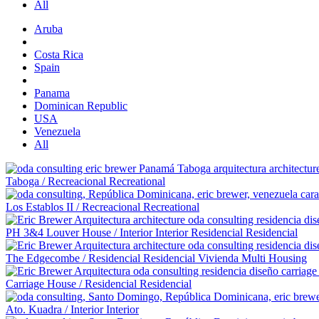
All
Aruba
Costa Rica
Spain
Panama
Dominican Republic
USA
Venezuela
All
Taboga
/
Recreacional
Recreational
Los Establos II
/
Recreacional
Recreational
PH 3&4 Louver House
/
Interior
Interior
Residencial
Residencial
The Edgecombe
/
Residencial
Residencial
Vivienda Multi
Housing
Carriage House
/
Residencial
Residencial
Ato. Kuadra
/
Interior
Interior