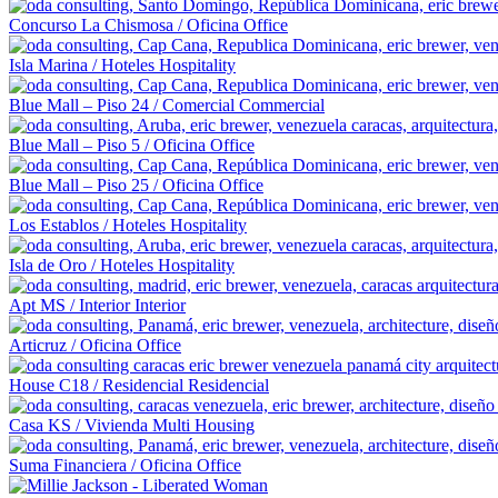
Concurso La Chismosa
/
Oficina
Office
Isla Marina
/
Hoteles
Hospitality
Blue Mall – Piso 24
/
Comercial
Commercial
Blue Mall – Piso 5
/
Oficina
Office
Blue Mall – Piso 25
/
Oficina
Office
Los Establos
/
Hoteles
Hospitality
Isla de Oro
/
Hoteles
Hospitality
Apt MS
/
Interior
Interior
Articruz
/
Oficina
Office
House C18
/
Residencial
Residencial
Casa KS
/
Vivienda Multi
Housing
Suma Financiera
/
Oficina
Office