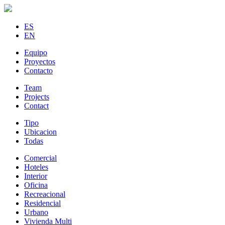
ES
EN
Equipo
Proyectos
Contacto
Team
Projects
Contact
Tipo
Ubicacion
Todas
Comercial
Hoteles
Interior
Oficina
Recreacional
Residencial
Urbano
Vivienda Multi