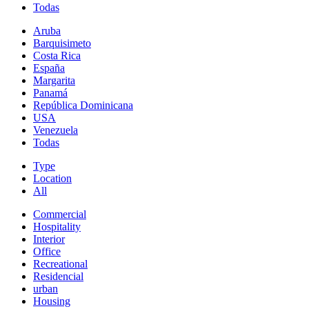
Todas
Aruba
Barquisimeto
Costa Rica
España
Margarita
Panamá
República Dominicana
USA
Venezuela
Todas
Type
Location
All
Commercial
Hospitality
Interior
Office
Recreational
Residencial
urban
Housing